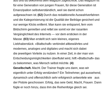
aus und du bekommst dein Magazin zugeschickt. Das Magazin ist
für eine Generation von jungen Frauen, für diese Generation ist
Emanzipation selbstverständlich, weil sie damit schon
aufgewachsen ist.
(02)
Durch das redaktionelle Auswahlverfahren
und die Kategorisierung ist die Qualität der Beiträge gesichert und
nur wenige Klicks entfernt. Man kann sie entspannt, fern vom
Bildschirm genießen und rettet sie somit vor der rasanten
Vergänglichkeit des Internets — vor dem ersticken in der
Masse.
(03)
Man erstellt sich sein kleines, eigenes
Liebhaberstück. »Blattschaft« verbindet altbewährtes und
modernes, analoges und digitales und macht sich dabei
die jeweiligen Vorteile zu nutzen. In einer Zeit, in der man von
Entscheidungsmöglichkeiten überflutet wird, hilft »Blattschaft« das
zu bekommen, was Mensch selbst möchte.
(4)
Gesellschaft.
Macht. Der Trainer fragte uns dann, was wir
eigentlich unter Erfolg verstünden? Ein Teilnehmer, gut aussehend,
dynamisch und offensichtlich sehr erfolgreich antwortete wie aus
der Pistole geschossen: Erfolg, das seie Geld, Macht, Frauen. Dann
fügte er noch hinzu, dass ihm die Reihenfolge gleich sei.